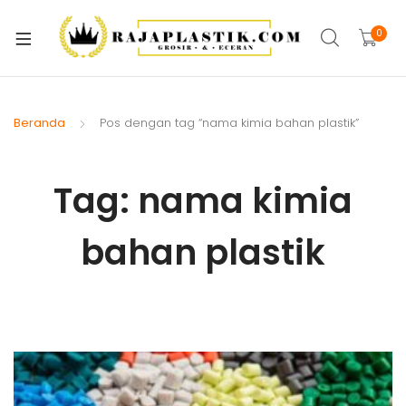
xpand
ild
0
xpand
enu
ild
xpand
enu
ild
Beranda
Pos dengan tag “nama kimia bahan plastik”
xpand
enu
ild
xpand
enu
Tag:
nama kimia
ild
xpand
enu
bahan plastik
ild
xpand
enu
ild
xpand
enu
ild
enu