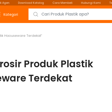
i Agen
Download Katalog
Cara Membeli
Hubungi Kami
T
Search for:
Kategori
stik Haouseware Terdekat”
rosir Produk Plastik
ware Terdekat