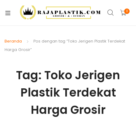
xpand
ild
0
xpand
enu
ild
xpand
enu
ild
Beranda
Pos dengan tag “Toko Jerigen Plastik Terdekat
xpand
enu
Harga Grosir”
ild
xpand
enu
ild
Tag:
Toko Jerigen
xpand
enu
ild
Plastik Terdekat
xpand
enu
ild
xpand
enu
Harga Grosir
ild
enu