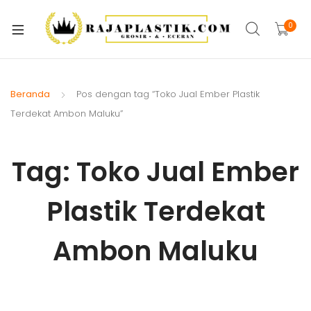
xpand
ild
0
xpand
enu
ild
xpand
enu
ild
Beranda
Pos dengan tag “Toko Jual Ember Plastik
xpand
enu
Terdekat Ambon Maluku”
ild
xpand
enu
ild
Tag:
Toko Jual Ember
xpand
enu
ild
Plastik Terdekat
xpand
enu
ild
xpand
enu
Ambon Maluku
ild
enu