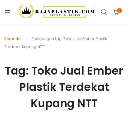
xpand
ild
0
xpand
enu
ild
xpand
enu
ild
Beranda
Pos dengan tag “Toko Jual Ember Plastik
xpand
enu
Terdekat Kupang NTT”
ild
xpand
enu
ild
Tag:
Toko Jual Ember
xpand
enu
ild
Plastik Terdekat
xpand
enu
ild
xpand
enu
Kupang NTT
ild
enu