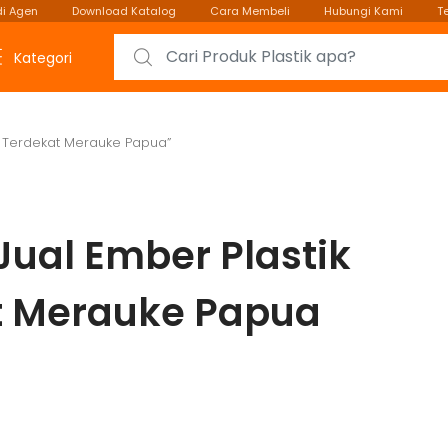
i Agen
Download Katalog
Cara Membeli
Hubungi Kami
T
Search for:
Kategori
k Terdekat Merauke Papua”
Jual Ember Plastik
t Merauke Papua