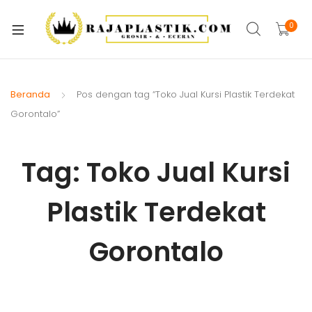
xpand
ild
0
xpand
enu
ild
xpand
enu
ild
Beranda
Pos dengan tag “Toko Jual Kursi Plastik Terdekat
xpand
enu
Gorontalo”
ild
xpand
enu
ild
Tag:
Toko Jual Kursi
xpand
enu
ild
Plastik Terdekat
xpand
enu
ild
xpand
enu
Gorontalo
ild
enu