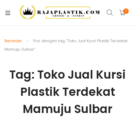
xpand
ild
0
xpand
enu
ild
xpand
enu
ild
Beranda
Pos dengan tag “Toko Jual Kursi Plastik Terdekat
xpand
enu
Mamuju Sulbar”
ild
xpand
enu
ild
Tag:
Toko Jual Kursi
xpand
enu
ild
Plastik Terdekat
xpand
enu
ild
xpand
enu
Mamuju Sulbar
ild
enu