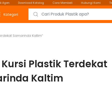
i Agen
Download Katalog
Cara Membeli
Hubungi Kami
T
Search for:
Kategori
Terdekat Samarinda Kaltim”
 Kursi Plastik Terdekat
rinda Kaltim