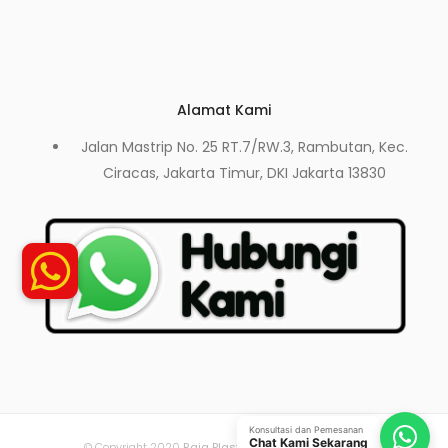
Alamat Kami
Jalan Mastrip No. 25 RT.7/RW.3, Rambutan, Kec.
Ciracas, Jakarta Timur, DKI Jakarta 13830
Konsultasi dan Pemesanan
Chat Kami Sekarang
© Copyright 2020
Raja Plastik
- All Rights Reserved