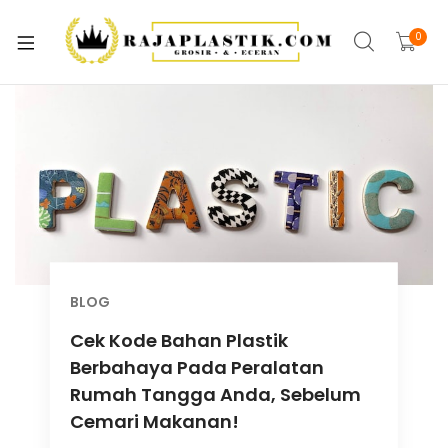
xpand
ild
0
xpand
enu
ild
xpand
enu
ild
xpand
enu
ild
xpand
enu
ild
xpand
enu
ild
xpand
enu
BLOG
ild
Cek Kode Bahan Plastik
xpand
enu
ild
Berbahaya Pada Peralatan
enu
Rumah Tangga Anda, Sebelum
Cemari Makanan!