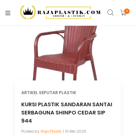
xpand
ild
0
xpand
enu
ild
xpand
enu
ild
xpand
enu
ild
xpand
enu
ild
xpand
enu
ild
xpand
enu
ARTIKEL SEPUTAR PLASTIK
ild
xpand
KURSI PLASTIK SANDARAN SANTAI
enu
ild
SERBAGUNA SHINPO CEDAR SIP
enu
944
Posted by
Raja Plastik
10 Mei 2026