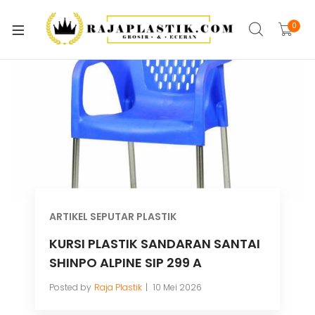
xpand
ild
0
xpand
enu
ild
xpand
enu
ild
xpand
enu
ild
xpand
enu
ild
xpand
enu
ild
xpand
enu
ARTIKEL SEPUTAR PLASTIK
ild
xpand
KURSI PLASTIK SANDARAN SANTAI
enu
ild
SHINPO ALPINE SIP 299 A
enu
Posted by
Raja Plastik
10 Mei 2026