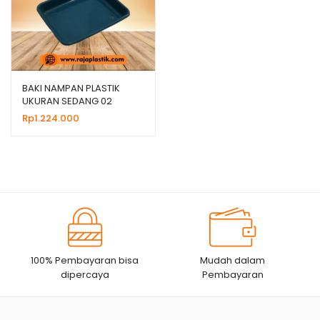
BAKI NAMPAN PLASTIK
UKURAN SEDANG 02
SUPER, JUAL HARGA
Rp
1.224.000
MURAH
100% Pembayaran bisa
Mudah dalam
dipercaya
Pembayaran