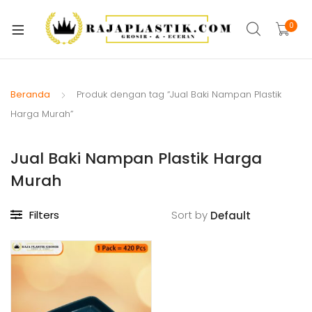
xpand
ild
0
xpand
enu
ild
xpand
enu
ild
Beranda
Produk dengan tag “Jual Baki Nampan Plastik
xpand
enu
Harga Murah”
ild
xpand
enu
Jual Baki Nampan Plastik Harga
ild
xpand
enu
Murah
ild
xpand
enu
Filters
Sort by
ild
xpand
enu
ild
enu