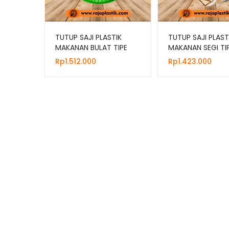
TUTUP SAJI PLASTIK
TUTUP SAJI PLAST
MAKANAN BULAT TIPE
MAKANAN SEGI TI
BIANCA, HARGA MURAH
STELLA, HARGA M
Rp
1.512.000
Rp
1.423.000