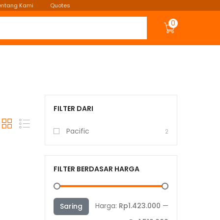
entang Kami
Quotes
0
FILTER DARI
Pacific
2
FILTER BERDASAR HARGA
Harga
Harga
Harga:
Rp1.423.000
—
Saring