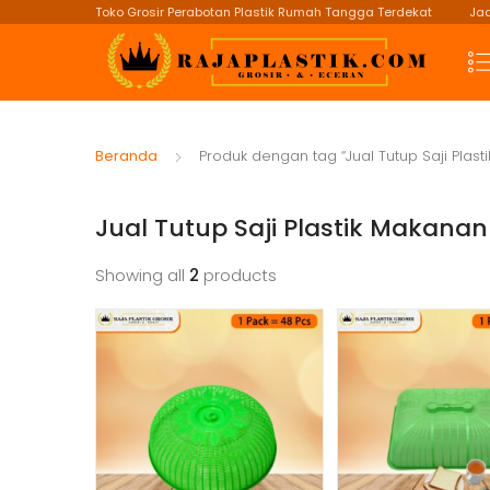
Toko Grosir Perabotan Plastik Rumah Tangga Terdekat
Jad
Beranda
Produk dengan tag “Jual Tutup Saji Plas
Jual Tutup Saji Plastik Makanan
Showing all
2
products