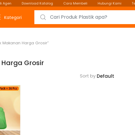
i Agen
Download Katalog
Cara Membeli
Hubungi Kami
T
Search for:
Kategori
tik Makanan Harga Grosir”
 Harga Grosir
Sort by